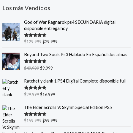
Los más Vendidos
E
E
God of War Ragnarok ps4 SECUNDARIA digital
l
l
disponible entrega hoy
p
p
r
r
Valorado
$
129.999
$
39.999
e
e
con
5.00
de
5
c
c
E
E
Beyond Two Souls Ps3 Hablado En Español dos almas
i
i
l
l
o
o
p
p
Valorado
$
49.999
$
9.999
o
a
r
r
con
5.00
de
r
c
5
e
e
E
E
Ratchet y clank 1 PS4 Digital Completo disponible full
i
t
c
c
l
l
g
u
i
i
p
p
i
a
Valorado
$
29.999
$
16.999
o
o
r
r
con
5.00
de
n
l
o
a
5
e
e
E
E
a
e
The Elder Scrolls V: Skyrim Special Edition PS5
r
c
c
c
l
l
l
s
i
t
i
i
p
p
e
:
g
u
Valorado
$
159.999
$
59.999
o
o
r
r
con
5.00
de
r
$
i
a
o
a
5
e
e
E
E
a
3
n
l