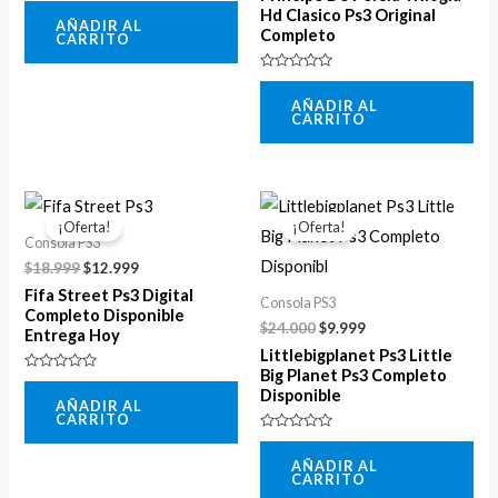
Valorado
Hd Clasico Ps3 Original
con
AÑADIR AL
0
Completo
CARRITO
de
5
Valorado
con
AÑADIR AL
0
CARRITO
de
5
El
El
El
El
precio
precio
precio
precio
¡Oferta!
¡Oferta!
original
actual
original
actual
Consola PS3
era:
es:
era:
es:
$
18.999
$
12.999
$18.999.
$12.999.
$24.000.
$9.999.
Fifa Street Ps3 Digital
Consola PS3
Completo Disponible
$
24.000
$
9.999
Entrega Hoy
Littlebigplanet Ps3 Little
Big Planet Ps3 Completo
Valorado
Disponible
con
AÑADIR AL
0
CARRITO
de
5
Valorado
con
AÑADIR AL
0
CARRITO
de
5