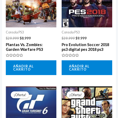
Consola PS3
Consola PS3
$
29.999
$
8.999
$
39.999
$
9.999
Plantas Vs. Zombies:
Pro Evolution Soccer 2018
Garden Warfare PS3
ps3 digital pes 2018 ps3
Valorado
Valorado
con
con
AÑADIR AL
AÑADIR AL
0
0
CARRITO
CARRITO
de
de
5
5
El
El
El
El
precio
precio
precio
precio
¡Oferta!
¡Oferta!
original
actual
original
actual
era:
es:
era:
es:
$39.999.
$8.999.
$14.999.
$6.999.