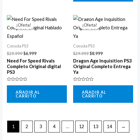
El
El
El
El
precio
precio
precio
precio
¡Oferta!
¡Oferta!
original
actual
original
actual
era:
es:
era:
es:
$29.999.
$6.999.
$29.999.
$8.999.
Consola PS3
Consola PS3
$
29.999
$
6.999
$
29.999
$
8.999
Need For Speed Rivals
Dragon Age Inquisition PS3
Completo Original digital
Original Completo Entrega
PS3
Ya
Valorado
Valorado
con
con
AÑADIR AL
AÑADIR AL
0
0
CARRITO
CARRITO
de
de
5
5
1
2
3
4
…
12
13
14
→