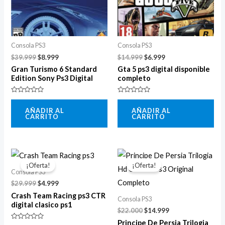
Consola PS3
Consola PS3
$
39.999
$
8.999
$
14.999
$
6.999
Gran Turismo 6 Standard
Gta 5 ps3 digital disponible
Edition Sony Ps3 Digital
completo
Valorado
Valorado
con
con
AÑADIR AL
AÑADIR AL
0
0
CARRITO
CARRITO
de
de
5
5
El
El
El
El
precio
precio
precio
precio
¡Oferta!
¡Oferta!
original
actual
original
actual
Consola PS3
era:
es:
era:
es:
$
29.999
$
4.999
$29.999.
$4.999.
$22.000.
$14.999.
Crash Team Racing ps3 CTR
Consola PS3
digital clasico ps1
$
22.000
$
14.999
Principe De Persia Trilogia