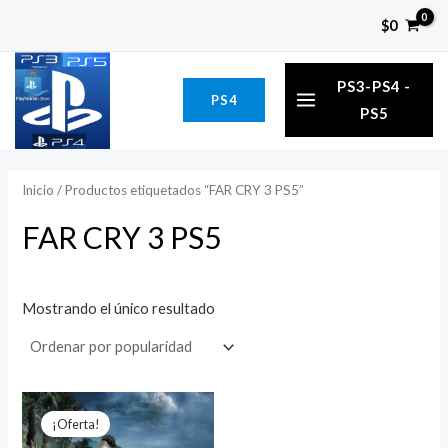
Ir
P
P
$
0
al
r
r
MAIN
contenido
e
e
PS3-PS4 -
PS4
MENU
c
c
PS5
i
i
o
o
Inicio
/ Productos etiquetados “FAR CRY 3 PS5”
í
á
FAR CRY 3 PS5
n
x
i
i
Mostrando el único resultado
o
o
El
El
precio
precio
¡Oferta!
original
actual