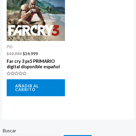
era:
es:
$49.999.
$34.999.
PS5
$
49.999
$
34.999
Far cry 3 ps5 PRIMARIO
digital disponible español
Valorado
con
AÑADIR AL
0
CARRITO
de
5
Buscar