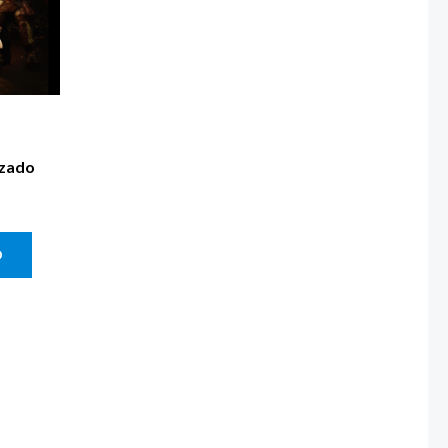
izado
O