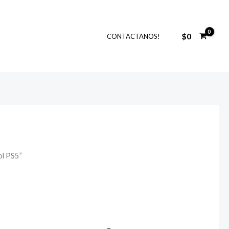
$
0
CONTACTANOS!
ol PS5”