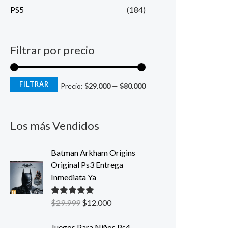
PS5
(184)
Filtrar por precio
FILTRAR
Precio:
$29.000
—
$80.000
Los más Vendidos
E
E
Batman Arkham Origins
l
l
Original Ps3 Entrega
p
p
Inmediata Ya
r
r
e
e
$
29.999
$
12.000
Valorado con
c
c
5.00
de 5
i
i
E
E
Juegos Para Niños Ps4