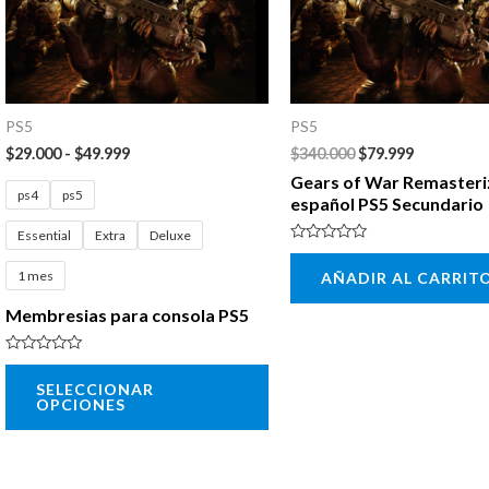
Las
opciones
se
pueden
PS5
PS5
elegir
$
29.000
-
$
49.999
$
340.000
$
79.999
en
Gears of War Remaster
ps4
ps5
la
español PS5 Secundario
página
Essential
Extra
Deluxe
Valorado
de
con
1 mes
AÑADIR AL CARRIT
0
de
producto
5
Membresias para consola PS5
Valorado
con
SELECCIONAR
0
OPCIONES
de
5