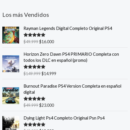
Los más Vendidos
E
E
Rayman Legends Digital Completo Original PS4
l
l
p
p
Valorado
$
49.999
$
16.000
r
r
con
5.00
de
5
e
e
E
E
Horizon Zero Dawn PS4 PRIMARIO Completa con
c
c
l
l
todos los DLC en español (promo)
i
i
p
p
o
o
r
r
Valorado
$
149.999
$
14.999
o
a
e
e
con
5.00
de
r
c
5
c
c
E
E
Burnout Paradise PS4 Version Completa en español
i
t
i
i
l
l
digital
g
u
o
o
p
p
i
a
o
a
r
r
n
l
Valorado
$
49.999
$
23.000
r
c
e
e
con
5.00
de
a
e
i
t
5
c
c
E
E
l
s
Dying Light Ps4 Completo Original Psn Ps4
g
u
i
i
l
l
e
:
i
a
o
o
p
p
r
$