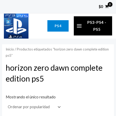
Ir
P
P
$
0
al
r
r
MAIN
contenido
e
e
PS3-PS4 -
PS4
MENU
c
c
PS5
i
i
o
o
Inicio
/ Productos etiquetados “horizon zero dawn complete edition
ps5”
í
á
horizon zero dawn complete
n
x
i
i
edition ps5
o
o
Mostrando el único resultado