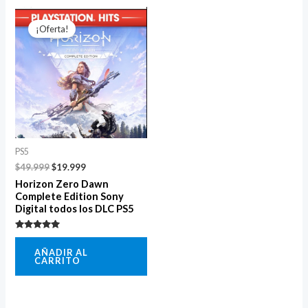
El
El
precio
precio
¡Oferta!
original
actual
era:
es:
$49.999.
$19.999.
PS5
$
49.999
$
19.999
Horizon Zero Dawn
Complete Edition Sony
Digital todos los DLC PS5
Valorado
con
AÑADIR AL
5.00
CARRITO
de 5