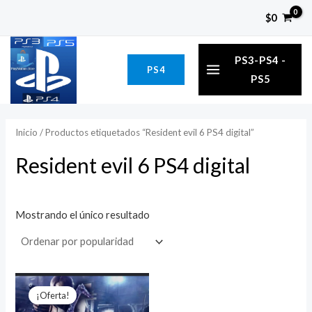
Ir
P
P
$
0
al
r
r
MAIN
contenido
e
e
PS3-PS4 -
PS4
MENU
c
c
PS5
i
i
o
o
Inicio
/ Productos etiquetados “Resident evil 6 PS4 digital”
í
á
Resident evil 6 PS4 digital
n
x
i
i
Mostrando el único resultado
o
o
El
El
precio
precio
¡Oferta!
original
actual