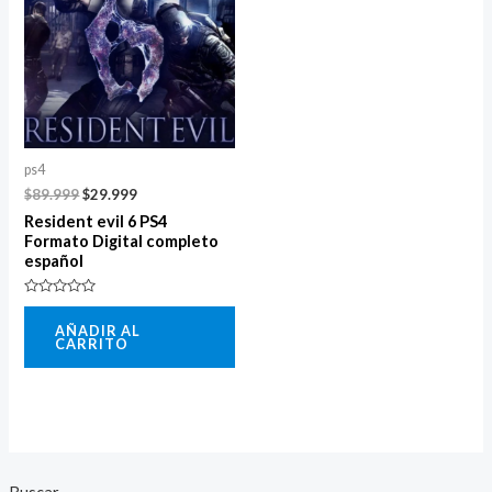
era:
es:
$89.999.
$29.999.
ps4
$
89.999
$
29.999
Resident evil 6 PS4
Formato Digital completo
español
Valorado
con
AÑADIR AL
0
CARRITO
de
5