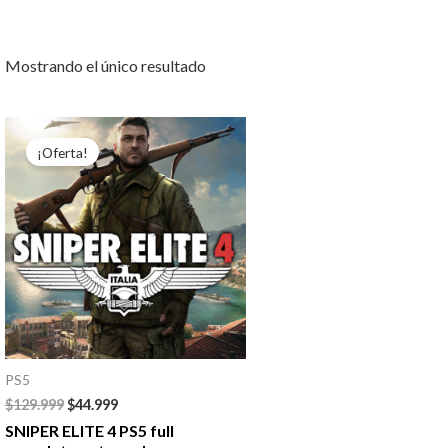
Mostrando el único resultado
El
El
precio
precio
¡Oferta!
original
actual
era:
es:
$129.999.
$44.999.
PS5
$
129.999
$
44.999
SNIPER ELITE 4 PS5 full