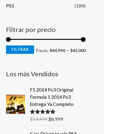
PS5
(184)
Filtrar por precio
FILTRAR
Precio:
$44.990
—
$45.000
Los más Vendidos
E
E
F1 2014 Ps3 Original
l
l
Formula 1 2014 Ps3
p
p
Entrega Ya Completo
r
r
e
e
$
19.999
$
8.999
Valorado con
c
c
5.00
de 5
i
i
E
E
Cars Driven to win PS4