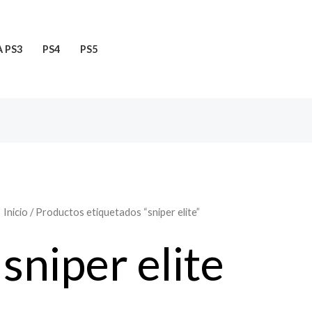
 PS3
PS4
PS5
Inicio
/ Productos etiquetados “sniper elite”
sniper elite