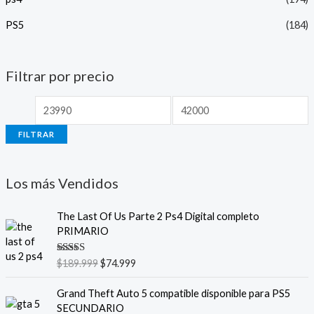
PS5
(184)
Filtrar por precio
FILTRAR
Los más Vendidos
E
E
The Last Of Us Parte 2 Ps4 Digital completo
l
l
PRIMARIO
p
p
r
r
Valorado
$
189.999
$
74.999
e
e
con
5.00
de
5
c
c
E
E
Grand Theft Auto 5 compatible disponible para PS5
i
i
l
l
SECUNDARIO
o
o