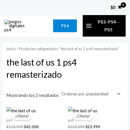
Ordenado
Ir
P
P
por
$
0
popularidad
al
r
r
MAIN
contenido
e
e
PS3-PS4 -
PS4
MENU
PS5
c
c
i
i
o
o
Inicio
/ Productos etiquetados “the last of us 1 ps4 remasterizado”
m
m
the last of us 1 ps4
í
á
remasterizado
n
x
i
i
m
m
Mostrando los 2 resultados
o
o
El
El
El
El
precio
precio
precio
precio
¡Oferta!
¡Oferta!
original
actual
original
actual
ps4
ps4
era:
es:
era:
es:
$
129.999
$
42.000
$
129.999
$
23.999
$129.999.
$42.000.
$129.999.
$23.999.