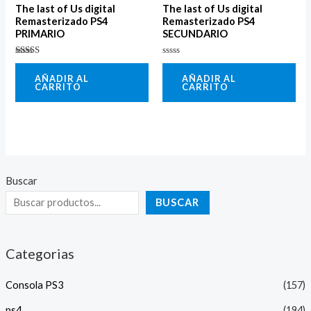
The last of Us digital
The last of Us digital
Remasterizado PS4
Remasterizado PS4
PRIMARIO
SECUNDARIO
Valorado
Valorado
con
con
AÑADIR AL
AÑADIR AL
5.00
0
CARRITO
CARRITO
de 5
de
5
Buscar
BUSCAR
Categorias
Consola PS3
(157)
ps4
(194)