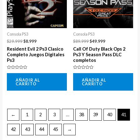
Consola PS3
Consola PS3
$
29.999
$
8.999
$
89.999
$
49.999
Resident Evil 2 Ps3 Clasico
Call Of Duty Black Ops 2
Completo Juegos Digitales
Ps3 Y Season Pass DLC
Ps3
completos
Valorado
Valorado
con
con
AÑADIR AL
AÑADIR AL
0
0
CARRITO
CARRITO
de
de
5
5
←
1
2
3
…
38
39
40
41
42
43
44
45
→