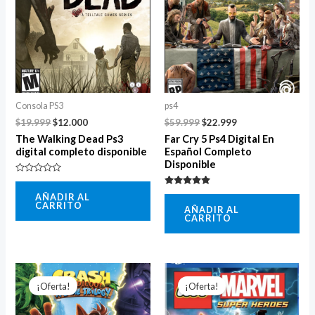
$19.999.
$12.000.
$59.999.
$22.999.
Consola PS3
ps4
$
19.999
$
12.000
$
59.999
$
22.999
The Walking Dead Ps3
Far Cry 5 Ps4 Digital En
digital completo disponible
Español Completo
Disponible
Valorado
con
Valorado
AÑADIR AL
0
con
CARRITO
de
AÑADIR AL
5.00
5
CARRITO
de 5
El
El
El
El
precio
precio
precio
precio
¡Oferta!
¡Oferta!
original
actual
original
actual
era:
es:
era:
es: