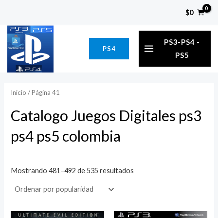
Ordenado
Ir
P
P
por
$
0
popularidad
al
r
r
MAIN
contenido
e
e
PS3-PS4 -
PS4
MENU
c
c
PS5
i
i
o
o
Inicio
/ Página 41
í
á
Catalogo Juegos Digitales ps3
n
x
ps4 ps5 colombia
i
i
o
o
Mostrando 481–492 de 535 resultados
El
El
El
El