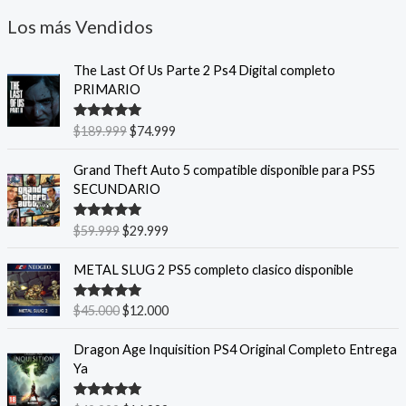
Los más Vendidos
E
E
The Last Of Us Parte 2 Ps4 Digital completo
l
l
PRIMARIO
p
p
r
r
Valorado
$
189.999
$
74.999
e
e
con
5.00
de
5
c
c
E
E
Grand Theft Auto 5 compatible disponible para PS5
i
i
l
l
SECUNDARIO
o
o
p
p
o
a
r
r
Valorado
$
59.999
$
29.999
r
c
e
e
con
5.00
de
i
t
5
c
c
E
E
METAL SLUG 2 PS5 completo clasico disponible
g
u
i
i
l
l
i
a
o
o
p
p
n
l
Valorado
$
45.000
$
12.000
o
a
r
r
con
5.00
de
a
e
r
c
5
e
e
E
E
l
s
Dragon Age Inquisition PS4 Original Completo Entrega
i
t
c
c
l
l
e
:
Ya
g
u
i
i
p
p
r
$
i
a
o
o
r
r
a
7