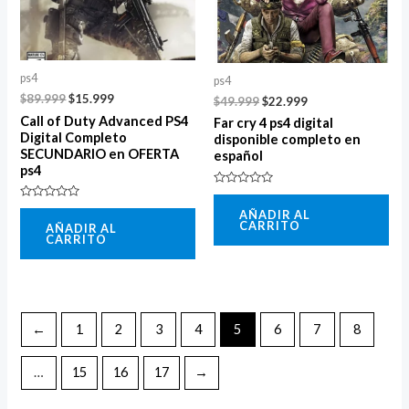
ps4
ps4
$
89.999
$
15.999
$
49.999
$
22.999
Call of Duty Advanced PS4
Far cry 4 ps4 digital
Digital Completo
disponible completo en
SECUNDARIO en OFERTA
español
ps4
Valorado
con
Valorado
AÑADIR AL
0
con
CARRITO
de
AÑADIR AL
0
5
CARRITO
de
5
←
1
2
3
4
5
6
7
8
…
15
16
17
→