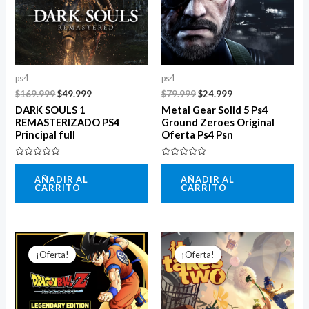
ps4
ps4
$
169.999
$
49.999
$
79.999
$
24.999
DARK SOULS 1
Metal Gear Solid 5 Ps4
REMASTERIZADO PS4
Ground Zeroes Original
Principal full
Oferta Ps4 Psn
Valorado
Valorado
con
con
AÑADIR AL
AÑADIR AL
0
0
CARRITO
CARRITO
de
de
5
5
El
El
El
El
precio
precio
precio
precio
¡Oferta!
¡Oferta!
original
actual
original
actual
era:
es:
era:
es:
$450.000.
$89.999.
$159.999.
$49.000.