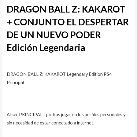
Valorado
1
DRAGON BALL Z: KAKAROT
con
5.00
de
5 en base
a
valoración
+ CONJUNTO EL DESPERTAR
de un
cliente
DE UN NUEVO PODER
Edición Legendaria
DRAGON BALL Z: KAKAROT Legendary Edition PS4
Principal
Al ser PRINCIPAL. . podras jugar en los perfiles personales y
sin necesidad de estar conectado a internet.