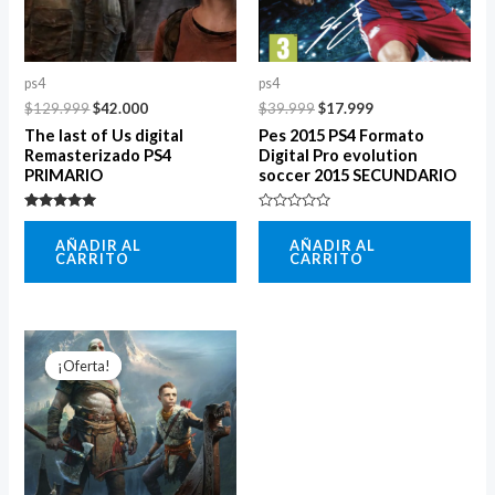
ps4
ps4
$
129.999
$
42.000
$
39.999
$
17.999
The last of Us digital
Pes 2015 PS4 Formato
Remasterizado PS4
Digital Pro evolution
PRIMARIO
soccer 2015 SECUNDARIO
Valorado
Valorado
con
con
AÑADIR AL
AÑADIR AL
5.00
0
CARRITO
CARRITO
de 5
de
5
El
El
precio
precio
¡Oferta!
¡Oferta!
original
actual
era:
es:
$49.999.
$34.999.