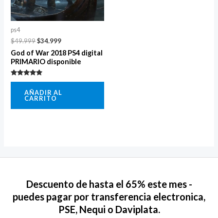
ps4
$
49.999
$
34.999
God of War 2018 PS4 digital
PRIMARIO disponible
Valorado
con
AÑADIR AL
5.00
CARRITO
de 5
Descuento de hasta el 65% este mes -
puedes pagar por transferencia electronica,
PSE, Nequi o Daviplata.