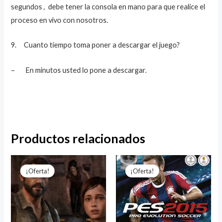
segundos , debe tener la consola en mano para que realice el
proceso en vivo con nosotros.
9. Cuanto tiempo toma poner a descargar el juego?
– En minutos usted lo pone a descargar.
Productos relacionados
El
El
El
El
precio
precio
precio
precio
¡Oferta!
¡Oferta!
¡Oferta!
¡Oferta!
original
actual
original
actual
era:
es:
era:
es:
$129.999.
$42.000.
$39.999.
$17.999.