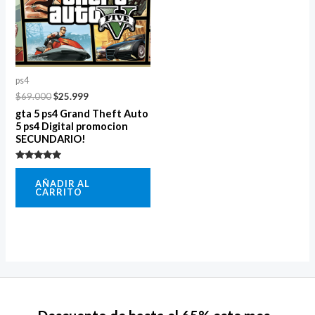
ps4
$
69.000
$
25.999
gta 5 ps4 Grand Theft Auto
5 ps4 Digital promocion
SECUNDARIO!
Valorado
con
AÑADIR AL
5.00
CARRITO
de 5