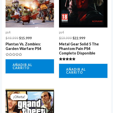
ps4
ps4
$
49.999
$
15.999
$
59.999
$
22.999
Plantas Vs. Zombies:
Metal Gear Solid 5 The
Garden Warfare PS4
Phantom Pain PS4
Completo Disponible
Valorado
con
Valorado
AÑADIR AL
0
con
CARRITO
de
AÑADIR AL
5.00
5
CARRITO
de 5
El
El
precio
precio
¡Oferta!
¡Oferta!
original
actual
era:
es:
$69.000.
$25.999.