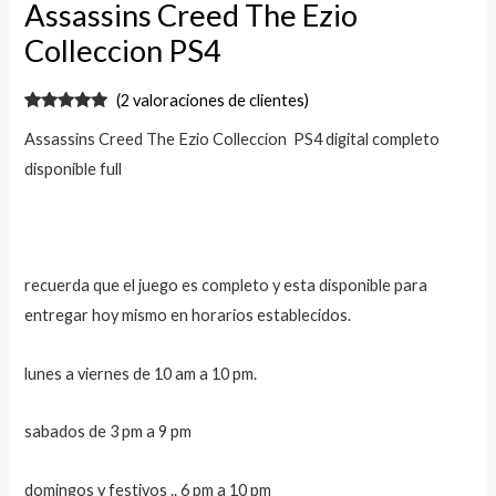
Assassins Creed The Ezio
Colleccion PS4
(
2
valoraciones de clientes)
Valorado
2
Assassins Creed The Ezio Colleccion PS4 digital completo
con
5.00
de
5 en base
disponible full
a
valoraciones
de clientes
recuerda que el juego es completo y esta disponible para
entregar hoy mismo en horarios establecidos.
lunes a viernes de 10 am a 10 pm.
sabados de 3 pm a 9 pm
domingos y festivos .. 6 pm a 10 pm