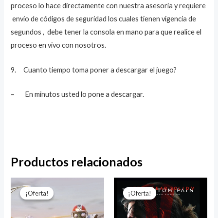
proceso lo hace directamente con nuestra asesoría y requiere
envio de códigos de seguridad los cuales tienen vigencia de
segundos , debe tener la consola en mano para que realice el
proceso en vivo con nosotros.
9. Cuanto tiempo toma poner a descargar el juego?
– En minutos usted lo pone a descargar.
Productos relacionados
El
El
El
El
precio
precio
precio
precio
¡Oferta!
¡Oferta!
¡Oferta!
¡Oferta!
original
actual
original
actual
era:
es:
era:
es:
$49.999.
$15.999.
$59.999.
$22.999.