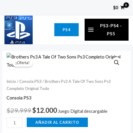
Ir
$
0
al
MAIN
contenido
PS3-PS4 -
PS4
MENU
PS5
Brothers
El
El
¡Oferta!
Ps3
precio
precio
A
Tale
original
actual
Inicio
/
Consola PS3
/ Brothers Ps3 A Tale Of Two Sons Ps3
Completo Original Todo
Of
era:
es:
Two
Consola PS3
$29.999.
$12.000.
Sons
$
29.999
$
12.000
Juego Digital descargable
Ps3
Completo
AÑADIR AL CARRITO
Original