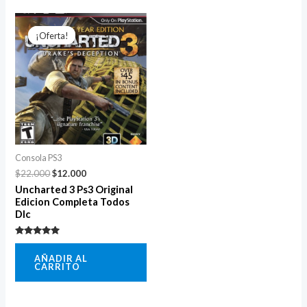
El
El
precio
precio
¡Oferta!
¡Oferta!
original
actual
era:
es:
$22.000.
$12.000.
Consola PS3
$
22.000
$
12.000
Uncharted 3 Ps3 Original
Edicion Completa Todos
Dlc
Valorado
con
AÑADIR AL
5.00
CARRITO
de 5