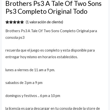
Brothers Ps3 A Tale Of Two Sons
Todo
Ps3 Completo Original Todo
cantidad
(
1
valoración de cliente)
Valorado
1
Brothers Ps3 A Tale Of Two Sons Completo Original para
con
5.00
de
5 en base
consola ps3
a
valoración
de un
cliente
recuerda que el juego es completo y esta disponible para
entregar hoy mismo en horarios establecidos.
lunes a viernes de 11 am a 9 pm.
sabados de 3 pm a 9 pm
domingos y festivos .. 6 pm a 10 pm
la licencia es para descargar en tu consola desde la store de