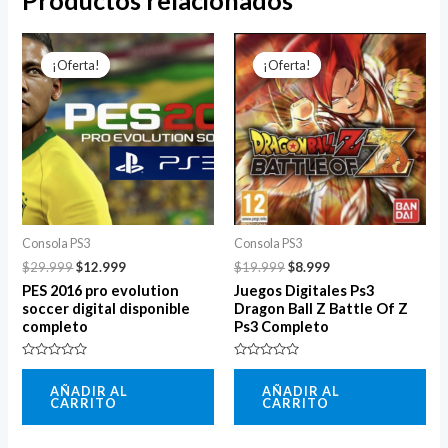
El
El
El
El
precio
precio
precio
precio
¡Oferta!
¡Oferta!
¡Oferta!
¡Oferta!
original
actual
original
actual
era:
es:
era:
es:
$29.999.
$12.999.
$19.999.
$8.999.
Consola PS3
Consola PS3
$
29.999
$
12.999
$
19.999
$
8.999
PES 2016 pro evolution
Juegos Digitales Ps3
soccer digital disponible
Dragon Ball Z Battle Of Z
completo
Ps3 Completo
Valorado
Valorado
con
con
AÑADIR AL
AÑADIR AL
0
0
CARRITO
CARRITO
de
de
5
5