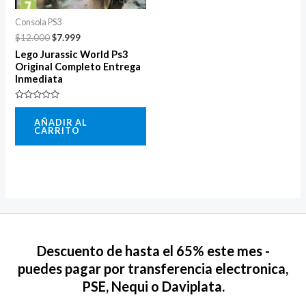
Consola PS3
$
12.000
$
7.999
Lego Jurassic World Ps3
Original Completo Entrega
Inmediata
Valorado
con
AÑADIR AL
0
CARRITO
de
5
Descuento de hasta el 65% este mes -
puedes pagar por transferencia electronica,
PSE, Nequi o Daviplata.