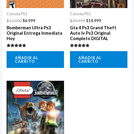
Consola PS3
Consola PS3
$
12.000
$
6.999
$
29.999
$
14.999
Bomberman Ultra Ps3
Gta 4 Ps3 Grand Theft
Original Entrega Inmediata
Auto Iv Ps3 Original
Hoy
Completo DIGITAL
Valorado
Valorado
con
con
AÑADIR AL
AÑADIR AL
5.00
5.00
CARRITO
CARRITO
de 5
de 5
El
El
precio
precio
¡Oferta!
¡Oferta!
original
actual
era:
es:
$12.000.
$7.999.