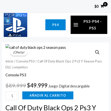
Ir
$
0
al
MAIN
contenido
PS3-PS4 -
PS4
MENU
PS5
Call
El
El
¡Oferta!
Of
precio
precio
Duty
Inicio
/
Consola PS3
/ Call Of Duty Black Ops 2 Ps3 Y Season Pass
DLC completos
Black
original
actual
Ops
Consola PS3
era:
es:
2
$
89.999
$
49.999
Juego Digital descargable
$89.999.
$49.999.
Ps3
Y
AÑADIR AL CARRITO
Season
Call Of Duty Black Ops 2 Ps3 Y
Pass