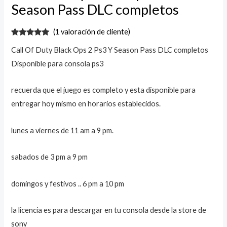
Season Pass DLC completos
DLC
completos
(
1
valoración de cliente)
cantidad
Valorado
1
Call Of Duty Black Ops 2 Ps3 Y Season Pass DLC completos
con
5.00
de
5 en base
Disponible para consola ps3
a
valoración
de un
cliente
recuerda que el juego es completo y esta disponible para
entregar hoy mismo en horarios establecidos.
lunes a viernes de 11 am a 9 pm.
sabados de 3 pm a 9 pm
domingos y festivos .. 6 pm a 10 pm
la licencia es para descargar en tu consola desde la store de
sony