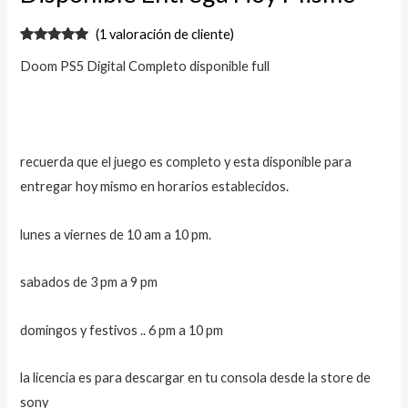
(
1
valoración de cliente)
Valorado
1
Doom PS5 Digital Completo disponible full
con
5.00
de
5 en base
a
valoración
de un
cliente
recuerda que el juego es completo y esta disponible para
entregar hoy mismo en horarios establecidos.
lunes a viernes de 10 am a 10 pm.
sabados de 3 pm a 9 pm
domingos y festivos .. 6 pm a 10 pm
la licencia es para descargar en tu consola desde la store de
sony