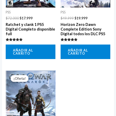
PS5
PS5
$
72.000
$
17.999
$
49.999
$
19.999
Ratchet y clank 1 PS5
Horizon Zero Dawn
Digital Completo disponible
Complete Edition Sony
full
Digital todos los DLC PS5
Valorado
Valorado
con
con
AÑADIR AL
AÑADIR AL
5.00
5.00
CARRITO
CARRITO
de 5
de 5
El
El
precio
precio
¡Oferta!
¡Oferta!
original
actual
era:
es:
$189.999.
$64.999.