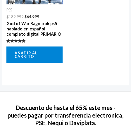
PS5
$
189.999
$
64.999
God of War Ragnarok ps5
hablado en español
completo digital PRIMARIO
Valorado
con
AÑADIR AL
5.00
CARRITO
de 5
Descuento de hasta el 65% este mes -
puedes pagar por transferencia electronica,
PSE, Nequi o Daviplata.