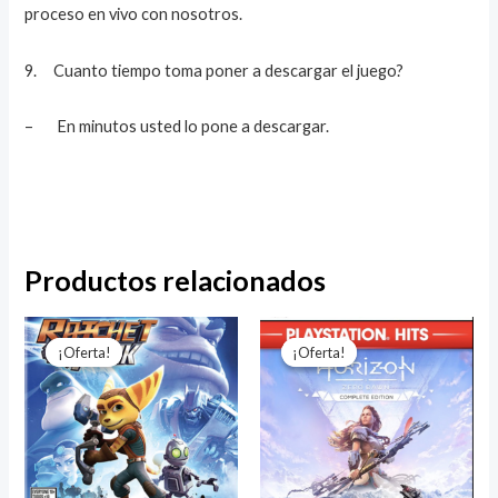
proceso en vivo con nosotros.
9. Cuanto tiempo toma poner a descargar el juego?
– En minutos usted lo pone a descargar.
Productos relacionados
El
El
El
El
precio
precio
precio
precio
¡Oferta!
¡Oferta!
¡Oferta!
¡Oferta!
original
actual
original
actual
era:
es:
era:
es:
$72.000.
$17.999.
$49.999.
$19.999.