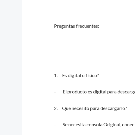
Preguntas frecuentes:
1. Es digital o físico?
– El producto es digital para descarga
2. Que necesito para descargarlo?
– Se necesita consola Original, conect