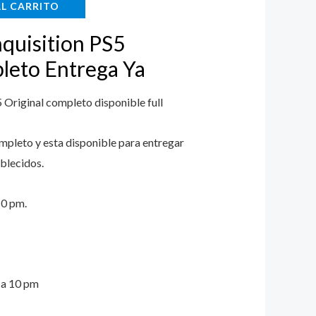
AL CARRITO
.
$19.999.
quisition PS5
leto Entrega Ya
 Original completo disponible full
ompleto y esta disponible para entregar
blecidos.
10 pm.
m a 10 pm