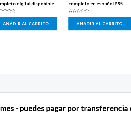
mpleto digital disponible
completo en español PS5
lorado
Valorado
n
con
AÑADIR AL CARRITO
AÑADIR AL CARRITO
0
de
5
mes - puedes pagar por transferencia e