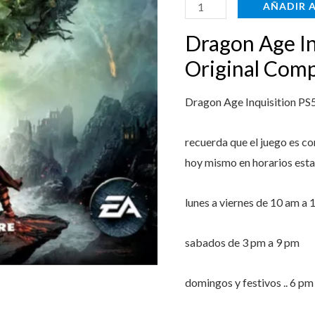
Completo
AÑADIR 
Entrega
$59.999
Dragon Age In
Ya
cantidad
Original Comp
Dragon Age Inquisition PS5
recuerda que el juego es c
hoy mismo en horarios esta
lunes a viernes de 10 am a 
sabados de 3 pm a 9 pm
domingos y festivos .. 6 p