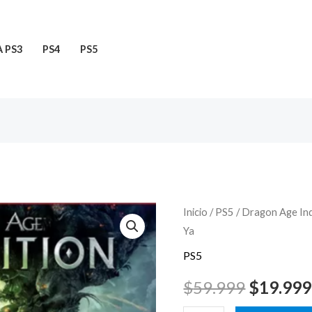
 PS3
PS4
PS5
Dragon
Inicio
/
PS5
/ Dragon Age Inq
El
Ya
Age
precio
Inquisition
PS5
PS5
original
$
59.999
$
19.999
Original
era: