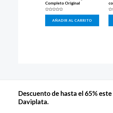
Completo Original
co
Valorado
Va
con
co
AÑADIR AL CARRITO
0
0
de
de
5
5
Descuento de hasta el 65% este 
Daviplata.