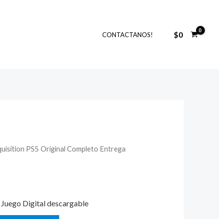
$
0
CONTACTANOS!
uisition PS5 Original Completo Entrega
El
precio
actual
Juego Digital descargable
es: