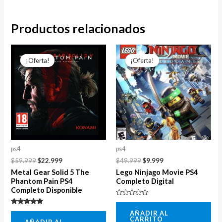
Productos relacionados
El
El
El
El
precio
precio
precio
precio
¡Oferta!
¡Oferta!
¡Oferta!
¡Oferta!
original
actual
original
actual
era:
es:
era:
es:
$59.999.
$22.999.
$49.999.
$9.999.
ps4
ps4
$
59.999
$
22.999
$
49.999
$
9.999
Metal Gear Solid 5 The
Lego Ninjago Movie PS4
Phantom Pain PS4
Completo Digital
Completo Disponible
Valorado
con
Valorado
AÑADIR AL
0
con
CARRITO
de
AÑADIR AL