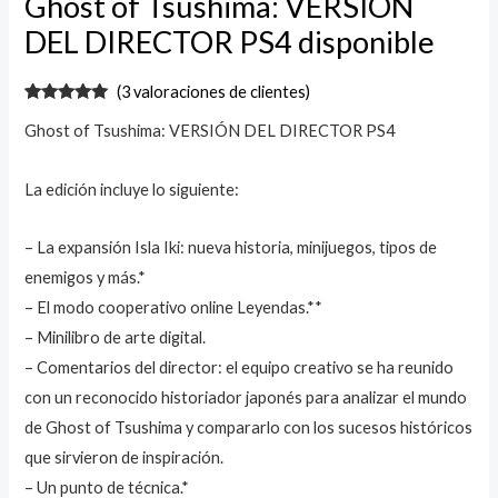
Ghost of Tsushima: VERSIÓN
DEL DIRECTOR PS4 disponible
(
3
valoraciones de clientes)
Valorado
3
Ghost of Tsushima: VERSIÓN DEL DIRECTOR PS4
con
5.00
de
5 en base
a
valoraciones
La edición incluye lo siguiente:
de clientes
– La expansión Isla Iki: nueva historia, minijuegos, tipos de
enemigos y más.*
– El modo cooperativo online Leyendas.**
– Minilibro de arte digital.
– Comentarios del director: el equipo creativo se ha reunido
con un reconocido historiador japonés para analizar el mundo
de Ghost of Tsushima y compararlo con los sucesos históricos
que sirvieron de inspiración.
– Un punto de técnica.*