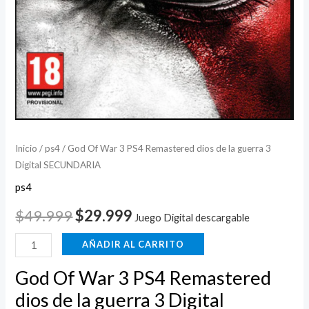
3
Digital
SECUNDARIA
cantidad
Inicio
/
ps4
/ God Of War 3 PS4 Remastered dios de la guerra 3
Digital SECUNDARIA
ps4
$
49.999
$
29.999
Juego Digital descargable
AÑADIR AL CARRITO
God Of War 3 PS4 Remastered
dios de la guerra 3 Digital