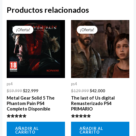
Productos relacionados
El
El
El
El
precio
precio
precio
precio
¡Oferta!
¡Oferta!
¡Oferta!
¡Oferta!
original
actual
original
actual
era:
es:
era:
es:
$59.999.
$22.999.
$129.999.
$42.000.
ps4
ps4
$
59.999
$
22.999
$
129.999
$
42.000
Metal Gear Solid 5 The
The last of Us digital
Phantom Pain PS4
Remasterizado PS4
Completo Disponible
PRIMARIO
Valorado
Valorado
con
con
AÑADIR AL
AÑADIR AL
5.00
5.00
CARRITO
CARRITO
de 5
de 5