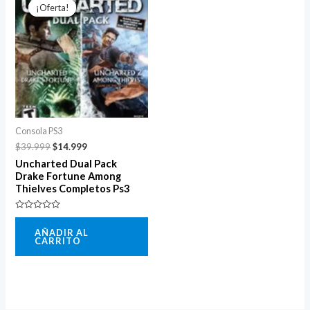
precio
precio
¡Oferta!
¡Oferta!
original
actual
era:
es:
$39.999.
$14.999.
Consola PS3
$
39.999
$
14.999
Uncharted Dual Pack
Drake Fortune Among
Thielves Completos Ps3
Valorado
con
AÑADIR AL
0
CARRITO
de
5