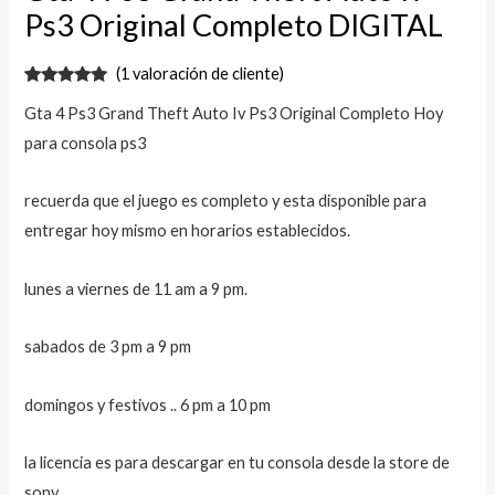
Ps3 Original Completo DIGITAL
(
1
valoración de cliente)
Valorado
1
Gta 4 Ps3 Grand Theft Auto Iv Ps3 Original Completo Hoy
con
5.00
de
5 en base
para consola ps3
a
valoración
de un
cliente
recuerda que el juego es completo y esta disponible para
entregar hoy mismo en horarios establecidos.
lunes a viernes de 11 am a 9 pm.
sabados de 3 pm a 9 pm
domingos y festivos .. 6 pm a 10 pm
la licencia es para descargar en tu consola desde la store de
sony