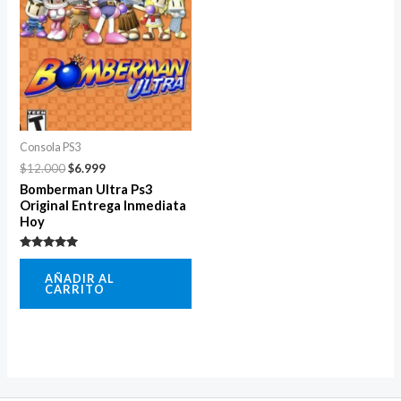
era:
es:
$12.000.
$6.999.
Consola PS3
$
12.000
$
6.999
Bomberman Ultra Ps3
Original Entrega Inmediata
Hoy
Valorado
con
AÑADIR AL
5.00
CARRITO
de 5