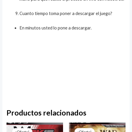
Cuanto tiempo toma poner a descargar el juego?
En minutos usted lo pone a descargar.
Productos relacionados
El
El
El
El
precio
precio
precio
precio
¡Oferta!
¡Oferta!
¡Oferta!
¡Oferta!