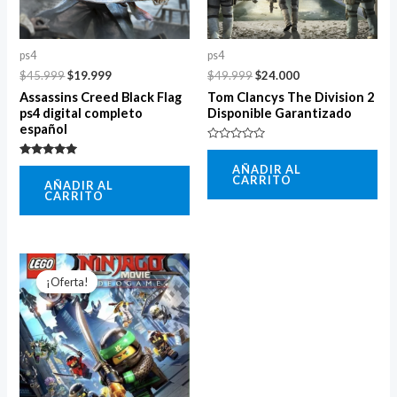
ps4
ps4
$
45.999
$
19.999
$
49.999
$
24.000
Assassins Creed Black Flag
Tom Clancys The Division 2
ps4 digital completo
Disponible Garantizado
español
Valorado
con
Valorado
AÑADIR AL
0
con
CARRITO
de
AÑADIR AL
5.00
5
CARRITO
de 5
El
El
precio
precio
¡Oferta!
¡Oferta!
original
actual
era:
es:
$49.999.
$9.999.