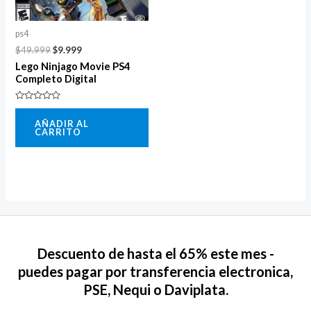
ps4
$
49.999
$
9.999
Lego Ninjago Movie PS4
Completo Digital
Valorado
con
AÑADIR AL
0
CARRITO
de
5
Descuento de hasta el 65% este mes -
puedes pagar por transferencia electronica,
PSE, Nequi o Daviplata.