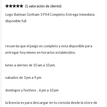
(
1
valoración de cliente)
Valorado
1
Lego Batman Gotham 3 PS4 Completo Entrega Inmediata
con
5.00
de
5 en base
disponible full
a
valoración
de un
cliente
recuerda que el juego es completo y esta disponible para
entregar hoy mismo en horarios establecidos.
lunes a viernes de 10 am a 10 pm.
sabados de 3 pm a 9 pm
domingos y festivos .. 6 pm a 10 pm
la licencia es para descargar en tu consola desde la store de