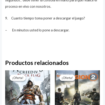
segundos , debe tener la consola en mano para que realice el
proceso en vivo con nosotros.
9. Cuanto tiempo toma poner a descargar el juego?
– En minutos usted lo pone a descargar.
Productos relacionados
El
El
El
El
precio
precio
precio
precio
¡Oferta!
¡Oferta!
¡Oferta!
¡Oferta!
original
actual
original
actual
era:
es:
era:
es:
$45.999.
$19.999.
$49.999.
$24.000.