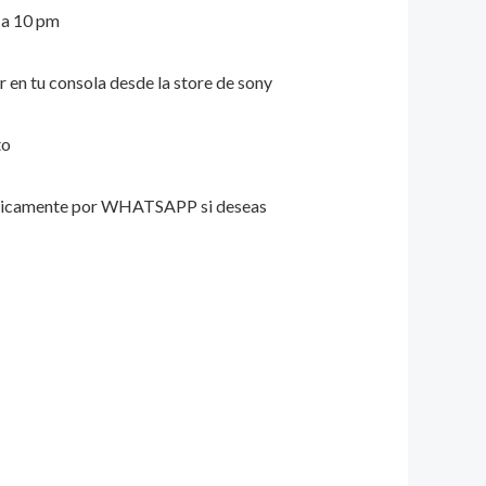
m a 10 pm
ar en tu consola desde la store de sony
to
unicamente por WHATSAPP si deseas