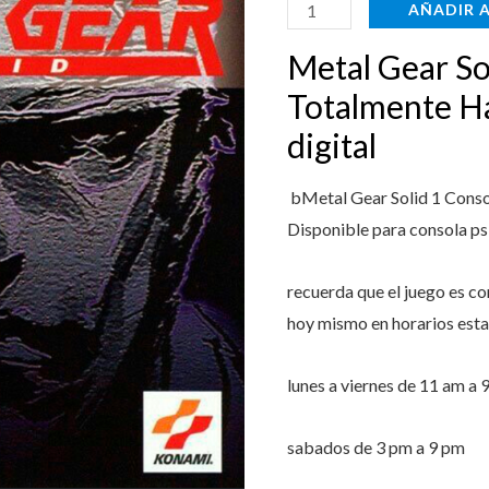
Ps3
AÑADIR 
Totalmente
$14.999
$
Metal Gear So
Hablado
En
Totalmente H
Español
digital
digital
cantidad
bMetal Gear Solid 1 Cons
Disponible para consola p
recuerda que el juego es c
hoy mismo en horarios esta
lunes a viernes de 11 am a 
sabados de 3 pm a 9 pm