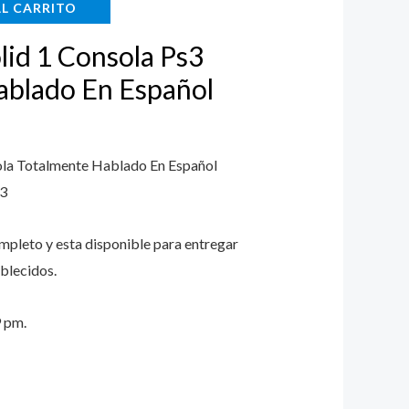
AL CARRITO
.
8.999.
lid 1 Consola Ps3
ablado En Español
ola Totalmente Hablado En Español
s3
ompleto y esta disponible para entregar
blecidos.
9 pm.