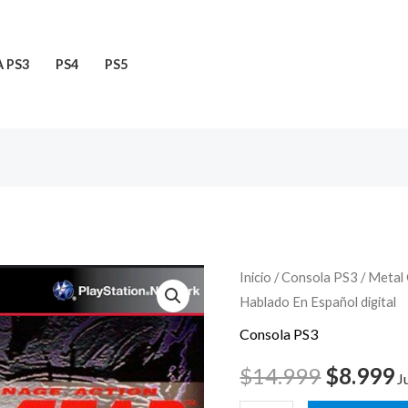
 PS3
PS4
PS5
Metal
Inicio
/
Consola PS3
/ Metal
El
E
Hablado En Español digital
Gear
precio
p
Solid
Consola PS3
1
original
a
$
14.999
$
8.999
J
Consola
era:
e