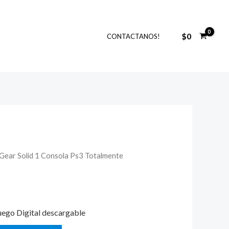
$
0
CONTACTANOS!
 Gear Solid 1 Consola Ps3 Totalmente
l
recio
ctual
uego Digital descargable
s: