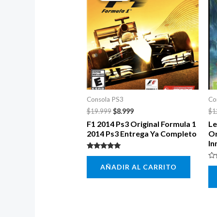
era:
es:
$19.999.
$8.999.
Consola PS3
Co
$
19.999
$
8.999
$
1
F1 2014 Ps3 Original Formula 1
Le
2014 Ps3 Entrega Ya Completo
Or
In
Valorado con
5.00
Va
AÑADIR AL CARRITO
de 5
co
0
de
5