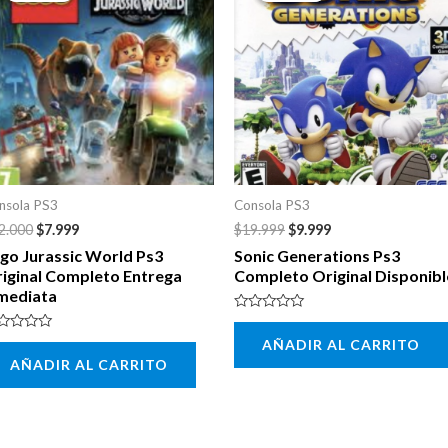
era:
es:
era:
es:
$12.000.
$7.999.
$19.999.
$9.999.
nsola PS3
Consola PS3
2.000
$
7.999
$
19.999
$
9.999
go Jurassic World Ps3
Sonic Generations Ps3
iginal Completo Entrega
Completo Original Disponibl
mediata
Valorado
con
lorado
AÑADIR AL CARRITO
0
n
de
AÑADIR AL CARRITO
5