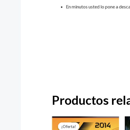
En minutos usted lo pone a desca
Productos rel
El
El
precio
precio
¡Oferta!
¡Oferta!
original
actual