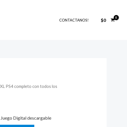
$
0
CONTACTANOS!
XL PS4 completo con todos los
El
precio
actual
Juego Digital descargable
es: