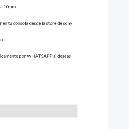
m a 10 pm
ar en tu consola desde la store de sony
to
unicamente por WHATSAPP si deseas