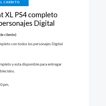
AL CARRITO
.
$22.000.
t XL PS4 completo
personajes Digital
de cliente)
leto con todos los personajes Digital
ompleto y esta disponible para entregar
blecidos.
10 pm.