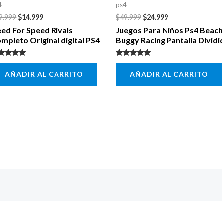
4
ps4
9.999
$
14.999
$
49.999
$
24.999
ed For Speed Rivals
Juegos Para Niños Ps4 Beac
mpleto Original digital PS4
Buggy Racing Pantalla Dividi
lorado con
Valorado con
00
5.00
AÑADIR AL CARRITO
AÑADIR AL CARRITO
 5
de 5