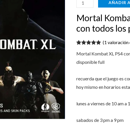
con
AÑADIR 
todos
$49.999
Mortal Komba
los
personajes
con todos los 
Digital
(
1
valoración 
cantidad
Valorado con
1
Mortal Kombat XL PS4 comp
5.00
de 5 en
base a
disponible full
valoración de
un cliente
recuerda que el juego es c
hoy mismo en horarios esta
lunes a viernes de 10 am a 
sabados de 3 pm a 9 pm