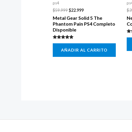
ps4
ps
$
59.999
$
22.999
$
3
Metal Gear Solid 5 The
Ne
Phantom Pain PS4 Completo
Co
Disponible
Va
5.
Valorado con
de
5.00
AÑADIR AL CARRITO
de 5