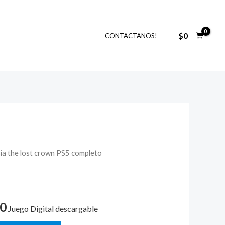
$
0
CONTACTANOS!
rsia the lost crown PS5 completo
El
precio
l
actual
00
Juego Digital descargable
es: