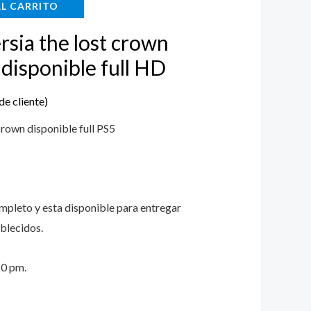
AL CARRITO
99.
$72.000.
rsia the lost crown
disponible full HD
de cliente)
 crown disponible full PS5
ompleto y esta disponible para entregar
blecidos.
10 pm.