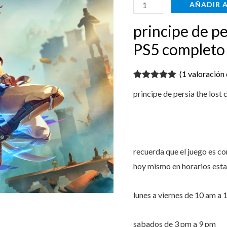
crown
AÑADIR 
PS5
$129.9
principe de pe
completo
disponible
PS5 completo 
full
(
1
valoración 
HD
Valorado con
1
cantidad
principe de persia the lost
5.00
de 5 en
base a
valoración de
un cliente
recuerda que el juego es c
hoy mismo en horarios esta
lunes a viernes de 10 am a 
sabados de 3 pm a 9 pm