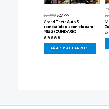
PS5
PS
$
59.999
$
29.999
$
5
Grand Theft Auto 5
Mo
compatible disponible para
Ed
PS5 SECUNDARIO
Va
co
Valorado con
0
5.00
de
AÑADIR AL CARRITO
de 5
5