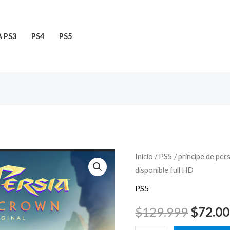
 PS3
PS4
PS5
principe
Inicio
/
PS5
/ principe de pe
El
disponible full HD
de
precio
persia
PS5
the
origina
$
129.999
$
72.0
lost
era: