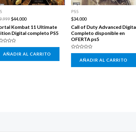
5
PS5
9.999
$
44.000
$
34.000
rtal Kombat 11 Ultimate
Call of Duty Advanced Digita
ition Digital completo PS5
Completo disponible en
OFERTA ps5
lorado
n
Valorado
AÑADIR AL CARRITO
con
AÑADIR AL CARRITO
0
de
5