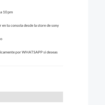
m a 10 pm
ar en tu consola desde la store de sony
to
unicamente por WHATSAPP si deseas