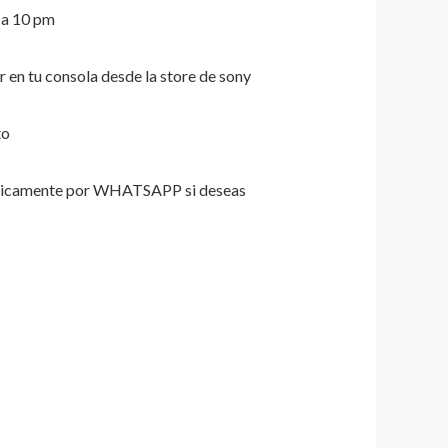
m a 10 pm
ar en tu consola desde la store de sony
to
unicamente por WHATSAPP si deseas