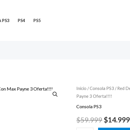
 PS3
PS4
PS5
Red
Inicio
/
Consola PS3
/ Red D
El
Payne 3 Oferta!!!!
Dead
precio
Redemption
Consola PS3
Ps3
original
$
59.999
$
14.999
Original
era: