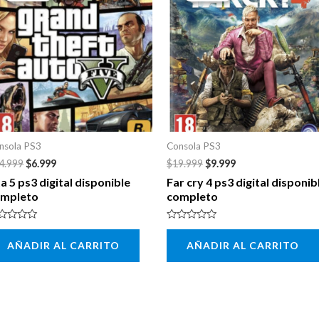
era:
es:
era:
es:
$14.999.
$6.999.
$19.999.
$9.999.
nsola PS3
Consola PS3
4.999
$
6.999
$
19.999
$
9.999
a 5 ps3 digital disponible
Far cry 4 ps3 digital disponib
ompleto
completo
lorado
Valorado
n
con
AÑADIR AL CARRITO
AÑADIR AL CARRITO
0
de
5