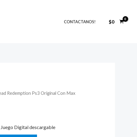
$
0
CONTACTANOS!
ead Redemption Ps3 Original Con Max
El
precio
actual
Juego Digital descargable
es: