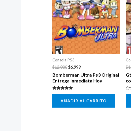
era:
es:
$12.000.
$6.999.
Consola PS3
Co
$
12.000
$
6.999
$
1
Bomberman Ultra Ps3 Original
Gt
Entrega Inmediata Hoy
c
Valorado con
Va
5.00
co
AÑADIR AL CARRITO
de 5
0
de
5