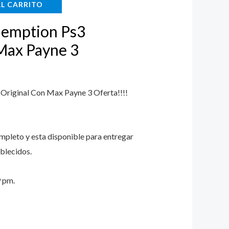
AL CARRITO
.
$14.999.
emption Ps3
Max Payne 3
riginal Con Max Payne 3 Oferta!!!!
ompleto y esta disponible para entregar
blecidos.
9 pm.