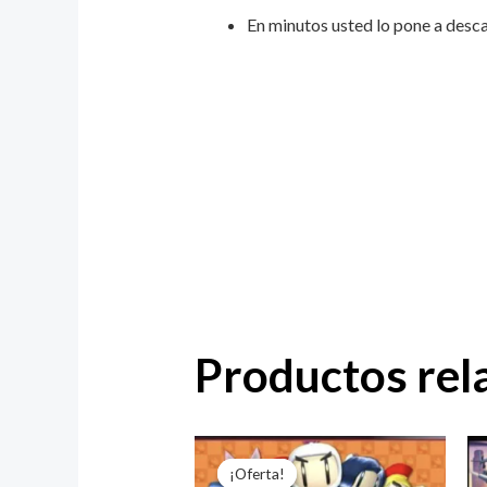
En minutos usted lo pone a desca
Productos rel
El
El
precio
precio
¡Oferta!
¡Oferta!
original
actual