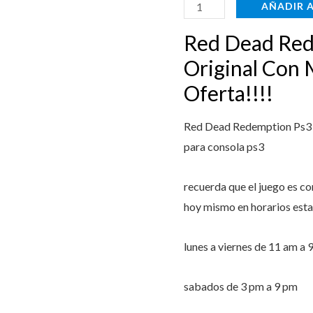
Con
AÑADIR 
Max
$59.999
Red Dead Red
Payne
3
Original Con 
Oferta!!!!
Oferta!!!!
cantidad
Red Dead Redemption Ps3 O
para consola ps3
recuerda que el juego es c
hoy mismo en horarios esta
lunes a viernes de 11 am a 
sabados de 3 pm a 9 pm