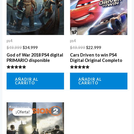
$49.999.
$34.999.
$49.999.
$22.999.
ps4
ps4
$
49.999
$
34.999
$
49.999
$
22.999
God of War 2018 PS4 digital
Cars Driven to win PS4
PRIMARIO disponible
Digital Original Completo
Valorado
Valorado
con
con
AÑADIR AL
AÑADIR AL
5.00
5.00
CARRITO
CARRITO
de 5
de 5
El
El
precio
precio
¡Oferta!
¡Oferta!
original
actual
era:
es:
$49.999.
$24.000.