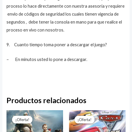
proceso lo hace directamente con nuestra asesoría y requiere
envio de códigos de seguridad los cuales tienen vigencia de
segundos , debe tener la consola en mano para que realice el
proceso en vivo con nosotros.
9. Cuanto tiempo toma poner a descargar el juego?
– En minutos usted lo pone a descargar.
Productos relacionados
El
El
El
El
precio
precio
precio
precio
¡Oferta!
¡Oferta!
¡Oferta!
¡Oferta!
original
actual
original
actual
era:
es:
era:
es: