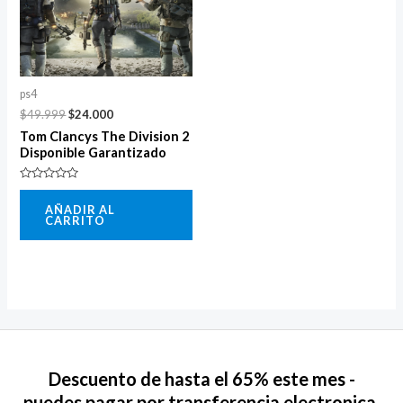
ps4
$
49.999
$
24.000
Tom Clancys The Division 2
Disponible Garantizado
Valorado
con
AÑADIR AL
0
CARRITO
de
5
Descuento de hasta el 65% este mes -
puedes pagar por transferencia electronica,