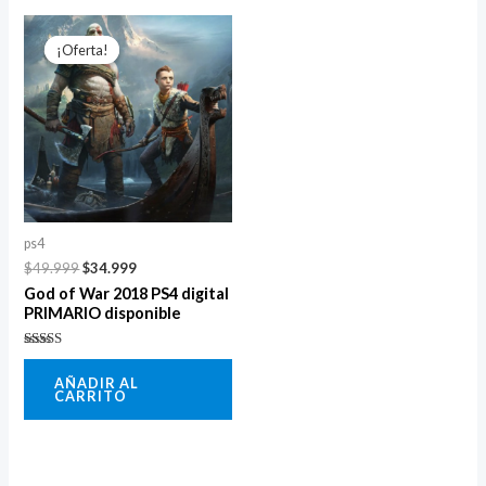
El
El
precio
precio
¡Oferta!
¡Oferta!
original
actual
era:
es:
$49.999.
$34.999.
ps4
$
49.999
$
34.999
God of War 2018 PS4 digital
PRIMARIO disponible
Valorado
con
AÑADIR AL
5.00
CARRITO
de 5