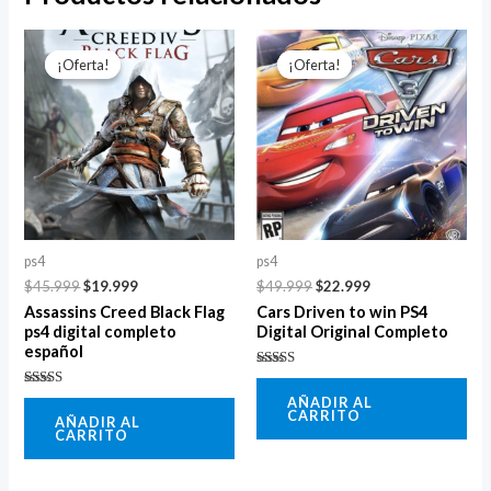
El
El
El
El
precio
precio
precio
precio
¡Oferta!
¡Oferta!
¡Oferta!
¡Oferta!
original
actual
original
actual
era:
es:
era:
es:
$45.999.
$19.999.
$49.999.
$22.999.
ps4
ps4
$
45.999
$
19.999
$
49.999
$
22.999
Assassins Creed Black Flag
Cars Driven to win PS4
ps4 digital completo
Digital Original Completo
español
Valorado
con
Valorado
AÑADIR AL
5.00
con
CARRITO
de 5
AÑADIR AL
5.00
CARRITO
de 5