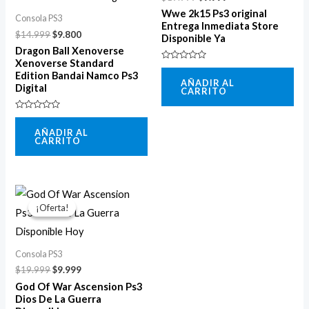
$14.999.
$9.800.
$19.999.
$9.999.
Wwe 2k15 Ps3 original
Consola PS3
Entrega Inmediata Store
$
14.999
$
9.800
Disponible Ya
Dragon Ball Xenoverse
Xenoverse Standard
Valorado
Edition Bandai Namco Ps3
con
AÑADIR AL
0
Digital
CARRITO
de
5
Valorado
con
AÑADIR AL
0
CARRITO
de
5
El
El
precio
precio
¡Oferta!
¡Oferta!
original
actual
era:
es:
$19.999.
$9.999.
Consola PS3
$
19.999
$
9.999
God Of War Ascension Ps3
Dios De La Guerra