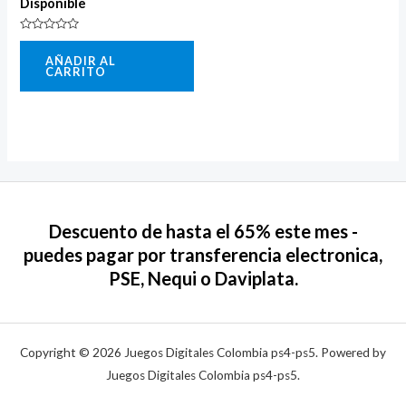
Disponible
Valorado
con
AÑADIR AL
0
CARRITO
de
5
Descuento de hasta el 65% este mes -
puedes pagar por transferencia electronica,
PSE, Nequi o Daviplata.
Copyright © 2026 Juegos Digitales Colombia ps4-ps5. Powered by
Juegos Digitales Colombia ps4-ps5.