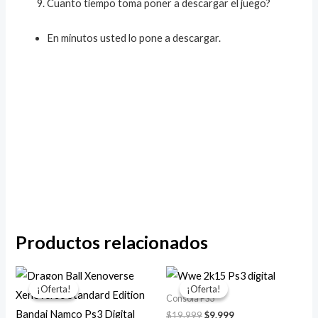
Cuanto tiempo toma poner a descargar el juego?
En minutos usted lo pone a descargar.
Productos relacionados
El
El
El
El
precio
precio
precio
precio
¡Oferta!
¡Oferta!
¡Oferta!
¡Oferta!
original
actual
original
actual
Consola PS3
era:
es:
era:
es:
$
19.999
$
9.999